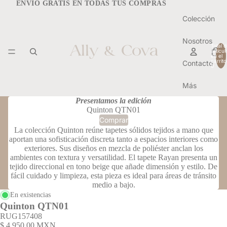
ENVÍO GRATIS EN TODAS TUS COMPRAS
Colección
Nosotros
Total d
artícul
en el
carrito
Contacto
0
Más
Presentamos la edición
Quinton QTN01
Comprar
La colección Quinton reúne tapetes sólidos tejidos a mano que
aportan una sofisticación discreta tanto a espacios interiores como
exteriores. Sus diseños en mezcla de poliéster anclan los
ambientes con textura y versatilidad. El tapete Rayan presenta un
tejido direccional en tono beige que añade dimensión y estilo. De
fácil cuidado y limpieza, esta pieza es ideal para áreas de tránsito
medio a bajo.
En existencias
Quinton QTN01
RUG157408
$ 4,950.00 MXN