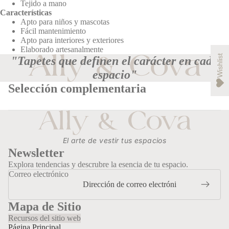
Tejido a mano
Características
Apto para niños y mascotas
Fácil mantenimiento
Apto para interiores y exteriores
Elaborado artesanalmente
Abrir
Abrir
Abrir
Abrir
Wishlist
"Tapetes que definen el carácter en cada
imagen
imagen
imagen
imagen
espacio"
a
a
a
a
pantalla
pantalla
pantalla
pantalla
Selección complementaria
completa
completa
completa
completa
El arte de vestir tus espacios
Newsletter
Explora tendencias y descrubre la esencia de tu espacio.
Correo electrónico
Mapa de Sitio
Recursos del sitio web
Página Principal