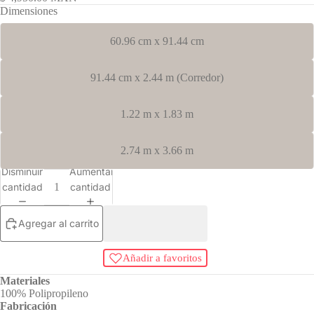
Dimensiones
60.96 cm x 91.44 cm
91.44 cm x 2.44 m (Corredor)
1.22 m x 1.83 m
2.74 m x 3.66 m
Disminuir
Aumentar
cantidad
cantidad
Agregar al carrito
Añadir a favoritos
Materiales
100% Polipropileno
Fabricación